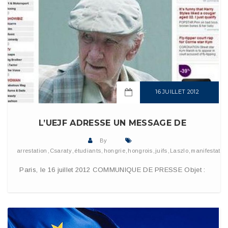
16 JUILLET 2012
READ MORE
L’UEJF ADRESSE UN MESSAGE DE
By
arrestation
,
Csaraty
,
étudiants
,
hongrie
,
hongrois
,
juifs
,
Laszlo
,
manifestatio
Paris, le 16 juillet 2012 COMMUNIQUE DE PRESSE Objet :