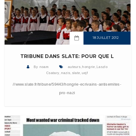
18 JUILLET 2012
READ MORE
TRIBUNE DANS SLATE: POUR QUE L
By
noam
auteurs
,
hongrie
,
Laszlo
Csatary
,
nazis
,
slate
,
uejf
//www.slate.fr/tribune/59443/hongrie-ecrivains-antisemites-
pro-nazi