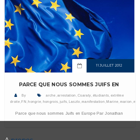
11 JUILLET 2012
READ MORE
PARCE QUE NOUS SOMMES JUIFS EN
By
arche
,
arrestation
,
Csaraty
,
étudiants
,
extrême
droite
,
FN
,
hongrie
,
hongrois
,
juifs
,
Laszlo
,
manifestation
,
Marine
,
marion
,
mob
Parce que nous sommes Juifs en Europe Par Jonathan
A
propos