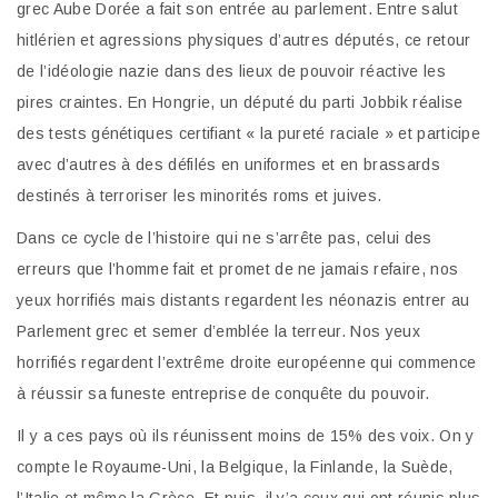
grec Aube Dorée a fait son entrée au parlement. Entre salut
hitlérien et agressions physiques d’autres députés, ce retour
de l’idéologie nazie dans des lieux de pouvoir réactive les
pires craintes. En Hongrie, un député du parti Jobbik réalise
des tests génétiques certifiant « la pureté raciale » et participe
avec d’autres à des défilés en uniformes et en brassards
destinés à terroriser les minorités roms et juives.
Dans ce cycle de l’histoire qui ne s’arrête pas, celui des
erreurs que l’homme fait et promet de ne jamais refaire, nos
yeux horrifiés mais distants regardent les néonazis entrer au
Parlement grec et semer d’emblée la terreur. Nos yeux
horrifiés regardent l’extrême droite européenne qui commence
à réussir sa funeste entreprise de conquête du pouvoir.
Il y a ces pays où ils réunissent moins de 15% des voix. On y
compte le Royaume-Uni, la Belgique, la Finlande, la Suède,
l’Italie et même la Grèce. Et puis, il y’a ceux qui ont réunis plus