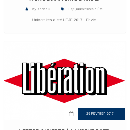
By
sachaG
uejf
,
universités d'Été
Universités d’été UEJF 2017 Envie
28 FÉVRIER 2017
READ MORE