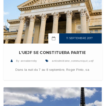
11 SEPTEMBRE 2017
READ MORE
L’UEJF SE CONSTITUERA PARTIE
By
annaberreby
antisémitisme
,
communiqué
,
uejf
Dans la nuit du 7 au 8 septembre, Roger Pinto, sa