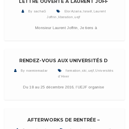
LETTRE OUVERTE À LAURENT JOFF
By
sachaG
Elor Azaria
,
Israël
,
Laurent
Joffrin
,
liberation
,
uejf
Monsieur Laurent Joffrin, Je tiens à
30 NOVEMBRE 2016
READ MORE
RENDEZ-VOUS AUX UNIVERSITÉS D
By
noemiemadar
formation
,
ski
,
uejf
,
Universités
d’Hiver
Du 18 au 25 décembre 2016, l’UEJF organise
27 SEPTEMBRE 2016
READ MORE
AFTERWORKS DE RENTRÉE –