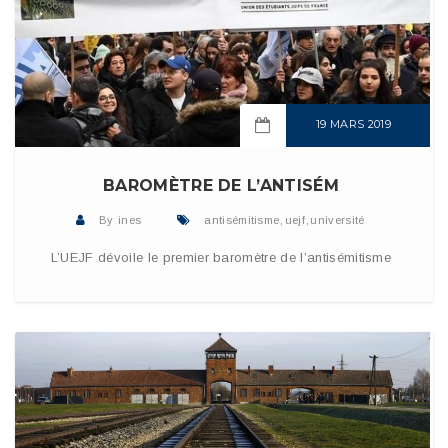
19 MARS 2019
READ MORE
BAROMÈTRE DE L’ANTISÉM
By
ines
antisémitisme
,
uejf
,
université
L’UEJF dévoile le premier baromètre de l’antisémitisme