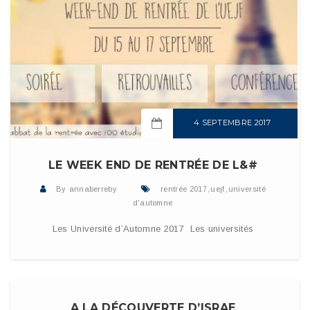
4 SEPTEMBRE 2017
READ MORE
LE WEEK END DE RENTRÉE DE L&#
By
annaberreby
rentrée 2017
,
uejf
,
université
d'automne
Les Université d’Automne 2017 Les universités
8 JUILLET 2017
READ MORE
A LA DÉCOUVERTE D’ISRAE