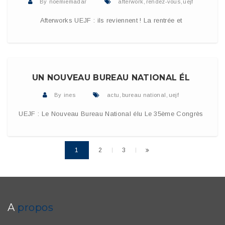
By
noemiemadar
afterwork
,
rendez-vous
,
uejf
Afterworks UEJF : ils reviennent ! La rentrée et
30 JUIN 2016
READ MORE
UN NOUVEAU BUREAU NATIONAL ÉL
By
ines
actu
,
bureau national
,
uejf
UEJF : Le Nouveau Bureau National élu Le 35ème Congrès
1
2
3
A
propos