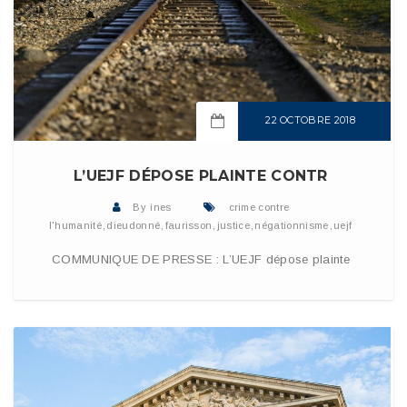
22 OCTOBRE 2018
READ MORE
L’UEJF DÉPOSE PLAINTE CONTR
By
ines
crime contre
l'humanité
,
dieudonné
,
faurisson
,
justice
,
négationnisme
,
uejf
COMMUNIQUE DE PRESSE : L’UEJF dépose plainte