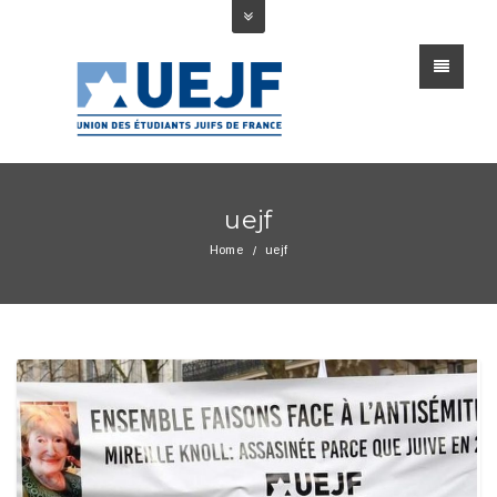
uejf
Home
uejf