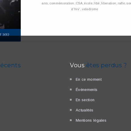
ans
,
commémoration
,
CSA
,
école
,
libé
,
liberation
,
rafle
,
so
d'hiv'
,
velodrome
T 2012
E
récents
Vous
êtes perdus ?
En ce moment
Événements
En section
Actualités
Mentions légales