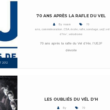
70 ANS APRÈS LA RAFLE DU VEL
By
noam
70
ans
,
commémoration
,
CSA
,
école
,
rafle
,
sondage
,
uejf
,
vel
d'hiv'
,
velodrome
70 ans après la rafle du Vel d’Hiv, l’UEJF
dévoile
T 2012
E
LES OUBLIÉS DU VÉL D’H
By
70