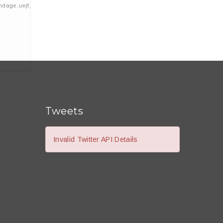
ndage
,
uejf
,
vel
Tweets
Invalid Twitter API Details