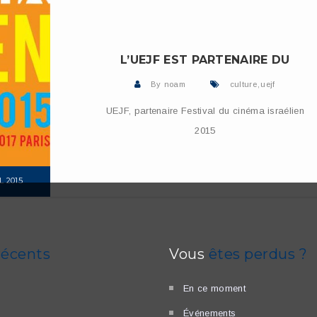
L’UEJF EST PARTENAIRE DU
By
noam
culture
,
uejf
UEJF, partenaire Festival du cinéma israélien
2015
L 2015
RE
récents
Vous
êtes perdus ?
En ce moment
Événements