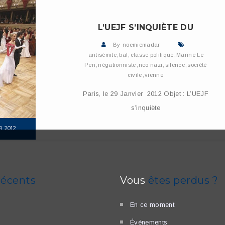
L’UEJF S’INQUIÈTE DU
By
noemiemadar
antisémite
,
bal
,
classe politique
,
Marine Le
Pen
,
négationniste
,
neo nazi
,
silence
,
société
civile
,
vienne
Paris, le 29 Janvier 2012 Objet : L’UEJF
s’inquiète
R 2012
E
récents
Vous
êtes perdus ?
En ce moment
Événements