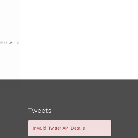
Israël
,
juif
,
parti
,
soral
Tweets
Invalid Twitter API Details