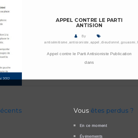
APPEL CONTRE LE PARTI
ANTISION
By
antisémitisme
,
antisioniste
,
appel
,
dieudonné
,
gouasmi
,
Appel contre le Parti Antisioniste Publication
dans
N 2012
RE
récents
Vous
êtes perdus ?
En ce moment
Événements