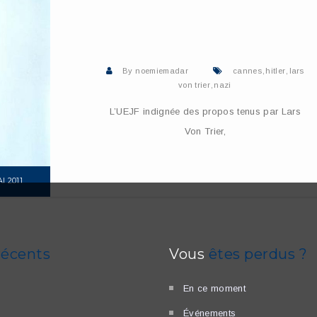
By
noemiemadar
cannes
,
hitler
,
lars
von trier
,
nazi
L’UEJF indignée des propos tenus par Lars
Von Trier,
I 2011
ORE
récents
Vous
êtes perdus ?
En ce moment
Événements