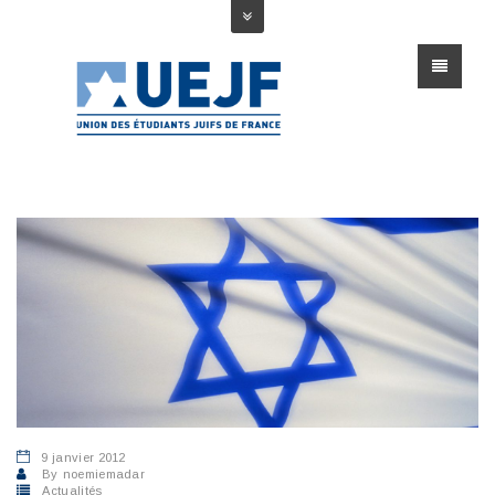
9 janvier 2012
By
noemiemadar
Actualités